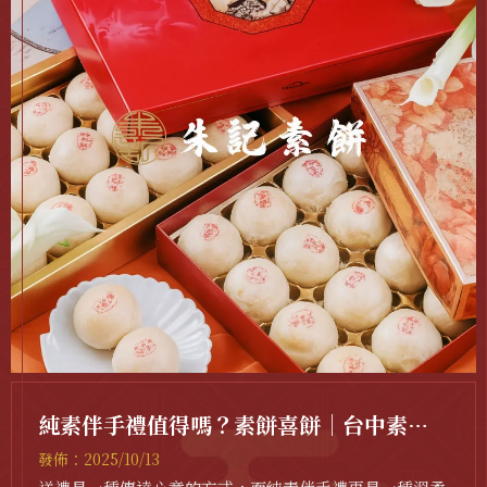
純素伴手禮值得嗎？素餅喜餅｜台中素餅
喜餅｜
發佈：2025/10/13