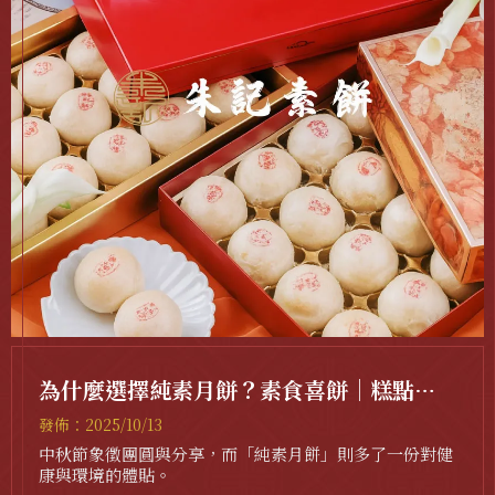
為什麼選擇純素月餅？素食喜餅｜糕點推
薦｜
發佈：2025/10/13
中秋節象徵團圓與分享，而「純素月餅」則多了一份對健
康與環境的體貼。