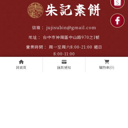
jujisubin@gmail.com
台中市神岡區中山路970之1號
周一至周六8:00-21:00 週日
8:00-11:00
0425621006
回首頁
匯款通知
購物車
(0)
@fub5223y
0919515499
08286014
退
品
素
優
好
購
換
牌
餅
惠
評
物
貨