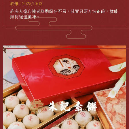
中秋禮盒｜
發佈：2025/10/13
許多人擔心純素糕點保存不易，其實只要方法正確，就能
維持絕佳風味。