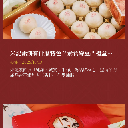
朱記素餅有什麼特色？素食綠豆凸禮盒｜
台中素食綠豆凸禮盒｜
發佈：2025/10/13
朱記素餅以「純淨、誠實、手作」為品牌核心，堅持所有
產品皆不添加人工香料、化學油脂。