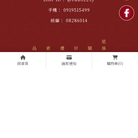
0919515499
08286014
退
品
素
優
好
購
換
牌
餅
惠
評
物
貨
故
糕
活
推
須
說
回首頁
匯款通知
購物車
(0)
事
點
動
薦
知
明
聯
絡
我
們
純素月餅
台中純素月餅
純素伴手禮
台中純素伴手禮
素食訂婚喜餅
Designed by
揚京快客
Copyright © 2026
隱私權政策
網站使用條款
..